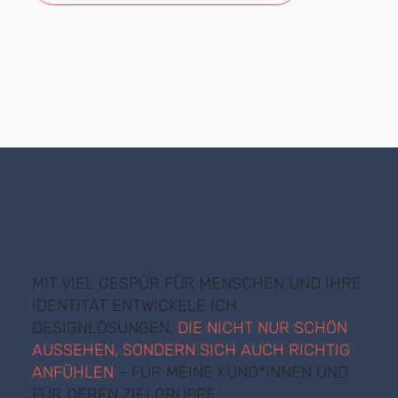
MIT VIEL GESPÜR FÜR MENSCHEN UND IHRE
IDENTITÄT ENTWICKELE ICH
DESIGNLÖSUNGEN,
DIE NICHT NUR SCHÖN
AUSSEHEN, SONDERN SICH AUCH RICHTIG
ANFÜHLEN
– FÜR MEINE KUND*INNEN UND
FÜR DEREN ZIELGRUPPE.